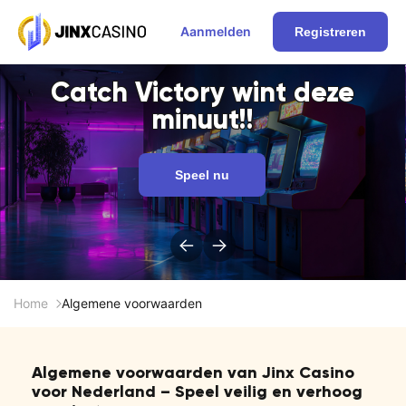
Aanmelden
Registreren
Catch Victory wint deze
minuut!!
Speel nu
Home
Algemene voorwaarden
Algemene voorwaarden van Jinx Casino
voor Nederland – Speel veilig en verhoog