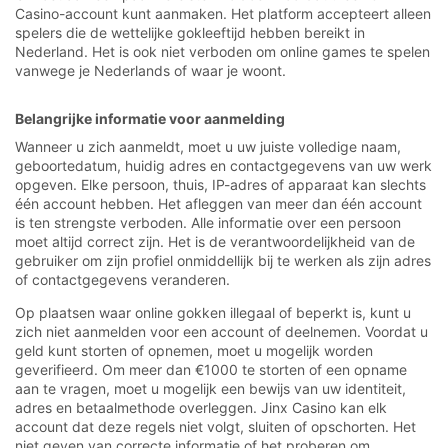
Casino-account kunt aanmaken. Het platform accepteert alleen
spelers die de wettelijke gokleeftijd hebben bereikt in
Nederland. Het is ook niet verboden om online games te spelen
vanwege je Nederlands of waar je woont.
Belangrijke informatie voor aanmelding
Wanneer u zich aanmeldt, moet u uw juiste volledige naam,
geboortedatum, huidig adres en contactgegevens van uw werk
opgeven. Elke persoon, thuis, IP-adres of apparaat kan slechts
één account hebben. Het afleggen van meer dan één account
is ten strengste verboden. Alle informatie over een persoon
moet altijd correct zijn. Het is de verantwoordelijkheid van de
gebruiker om zijn profiel onmiddellijk bij te werken als zijn adres
of contactgegevens veranderen.
Op plaatsen waar online gokken illegaal of beperkt is, kunt u
zich niet aanmelden voor een account of deelnemen. Voordat u
geld kunt storten of opnemen, moet u mogelijk worden
geverifieerd. Om meer dan €1000 te storten of een opname
aan te vragen, moet u mogelijk een bewijs van uw identiteit,
adres en betaalmethode overleggen. Jinx Casino kan elk
account dat deze regels niet volgt, sluiten of opschorten. Het
niet geven van correcte informatie of het proberen om