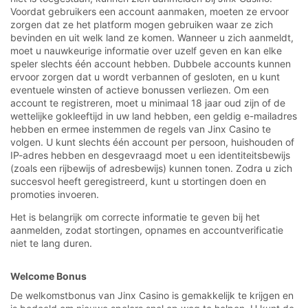
Voordat gebruikers een account aanmaken, moeten ze ervoor
zorgen dat ze het platform mogen gebruiken waar ze zich
bevinden en uit welk land ze komen. Wanneer u zich aanmeldt,
moet u nauwkeurige informatie over uzelf geven en kan elke
speler slechts één account hebben. Dubbele accounts kunnen
ervoor zorgen dat u wordt verbannen of gesloten, en u kunt
eventuele winsten of actieve bonussen verliezen. Om een
account te registreren, moet u minimaal 18 jaar oud zijn of de
wettelijke gokleeftijd in uw land hebben, een geldig e-mailadres
hebben en ermee instemmen de regels van Jinx Casino te
volgen. U kunt slechts één account per persoon, huishouden of
IP-adres hebben en desgevraagd moet u een identiteitsbewijs
(zoals een rijbewijs of adresbewijs) kunnen tonen. Zodra u zich
succesvol heeft geregistreerd, kunt u stortingen doen en
promoties invoeren.
Het is belangrijk om correcte informatie te geven bij het
aanmelden, zodat stortingen, opnames en accountverificatie
niet te lang duren.
Welcome Bonus
De welkomstbonus van Jinx Casino is gemakkelijk te krijgen en