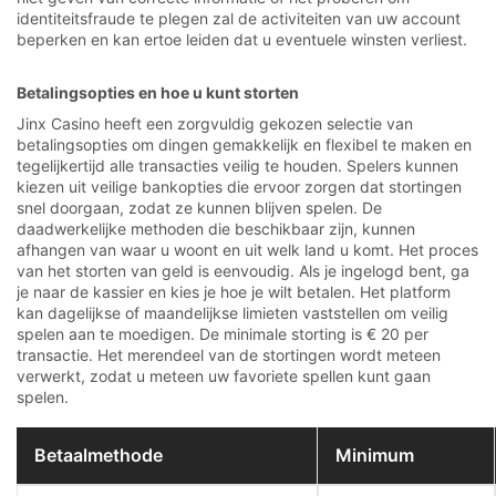
identiteitsfraude te plegen zal de activiteiten van uw account
beperken en kan ertoe leiden dat u eventuele winsten verliest.
Betalingsopties en hoe u kunt storten
Jinx Casino heeft een zorgvuldig gekozen selectie van
betalingsopties om dingen gemakkelijk en flexibel te maken en
tegelijkertijd alle transacties veilig te houden. Spelers kunnen
kiezen uit veilige bankopties die ervoor zorgen dat stortingen
snel doorgaan, zodat ze kunnen blijven spelen. De
daadwerkelijke methoden die beschikbaar zijn, kunnen
afhangen van waar u woont en uit welk land u komt. Het proces
van het storten van geld is eenvoudig. Als je ingelogd bent, ga
je naar de kassier en kies je hoe je wilt betalen. Het platform
kan dagelijkse of maandelijkse limieten vaststellen om veilig
spelen aan te moedigen. De minimale storting is € 20 per
transactie. Het merendeel van de stortingen wordt meteen
verwerkt, zodat u meteen uw favoriete spellen kunt gaan
spelen.
Betaalmethode
Minimum