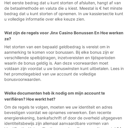
Het eerste bedrag dat u kunt storten of afsluiten, hangt af van
de betaalmethode en valuta die u kiest. Meestal is € het minste
bedrag dat u kunt storten of opnemen. In uw kassiersectie kunt
u volledige informatie over elke keuze zien.
Wat zijn de regels voor Jinx Casino Bonussen En Hoe werken
ze?
Het storten van een bepaald geldbedrag is vereist om in
aanmerking te komen voor bonussen. Bij elke bonus zijn er
verschillende spelbijdragen, inzetvereisten en tijdsperioden
waarin de bonus geldig is. Aan deze voorwaarden moet
voldaan zijn voordat u uw bonuswinsten kunt uitbetalen. Lees in
het promotiegebied van uw account de volledige
bonusvoorwaarden.
Welke documenten heb ik nodig om mijn account te
verifiëren? Hoe werkt het?
Om de regels te volgen, moeten we uw identiteit en adres
bevestigen voordat we opnames verwerken. Een recente
energierekening, bankafschrift of door de overheid uitgegeven
identiteitsbewijs zijn allemaal aanvaardbare vormen van