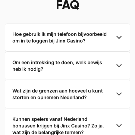
FAQ
Hoe gebruik ik mijn telefoon bijvoorbeeld
om in te loggen bij Jinx Casino?
Om een intrekking te doen, welk bewijs
heb ik nodig?
Wat zijn de grenzen aan hoeveel u kunt
storten en opnemen Nederland?
Kunnen spelers vanaf Nederland
bonussen krijgen bij Jinx Casino? Zo ja,
wat zijn de belangrijke termen?