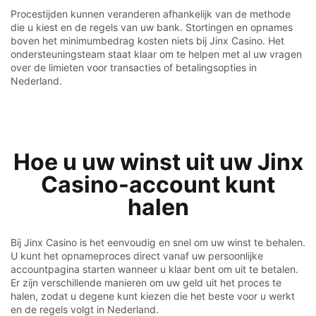
Procestijden kunnen veranderen afhankelijk van de methode
die u kiest en de regels van uw bank. Stortingen en opnames
boven het minimumbedrag kosten niets bij Jinx Casino. Het
ondersteuningsteam staat klaar om te helpen met al uw vragen
over de limieten voor transacties of betalingsopties in
Nederland.
Hoe u uw winst uit uw Jinx
Casino-account kunt
halen
Bij Jinx Casino is het eenvoudig en snel om uw winst te behalen.
U kunt het opnameproces direct vanaf uw persoonlijke
accountpagina starten wanneer u klaar bent om uit te betalen.
Er zijn verschillende manieren om uw geld uit het proces te
halen, zodat u degene kunt kiezen die het beste voor u werkt
en de regels volgt in Nederland.