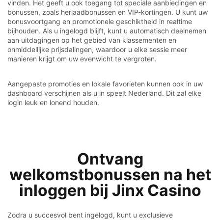
vinden. Het geeft u ook toegang tot speciale aanbiedingen en
bonussen, zoals herlaadbonussen en VIP-kortingen. U kunt uw
bonusvoortgang en promotionele geschiktheid in realtime
bijhouden. Als u ingelogd blijft, kunt u automatisch deelnemen
aan uitdagingen op het gebied van klassementen en
onmiddellijke prijsdalingen, waardoor u elke sessie meer
manieren krijgt om uw evenwicht te vergroten.
Aangepaste promoties en lokale favorieten kunnen ook in uw
dashboard verschijnen als u in speelt Nederland. Dit zal elke
login leuk en lonend houden.
Ontvang
welkomstbonussen na het
inloggen bij Jinx Casino
Zodra u succesvol bent ingelogd, kunt u exclusieve