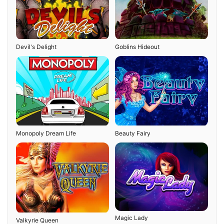
Devil's Delight
Goblins Hideout
Monopoly Dream Life
Beauty Fairy
Magic Lady
Valkyrie Queen