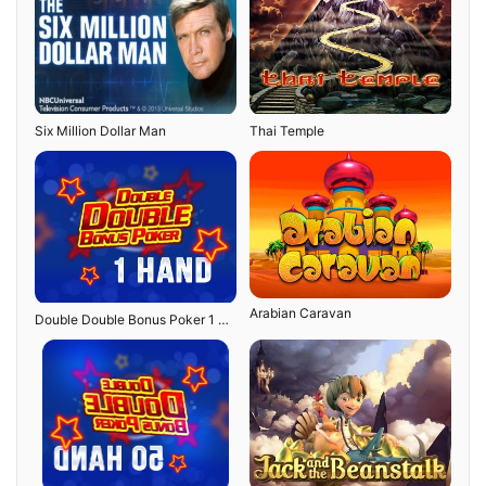
Six Million Dollar Man
Thai Temple
Arabian Caravan
Double Double Bonus Poker 1 Hand Habanero