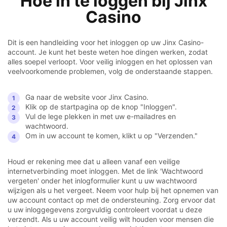
Hoe in te loggen bij Jinx
Casino
Dit is een handleiding voor het inloggen op uw Jinx Casino-
account. Je kunt het beste weten hoe dingen werken, zodat
alles soepel verloopt. Voor veilig inloggen en het oplossen van
veelvoorkomende problemen, volg de onderstaande stappen.
Ga naar de website voor Jinx Casino.
Klik op de startpagina op de knop "Inloggen".
Vul de lege plekken in met uw e-mailadres en
wachtwoord.
Om in uw account te komen, klikt u op "Verzenden."
Houd er rekening mee dat u alleen vanaf een veilige
internetverbinding moet inloggen. Met de link 'Wachtwoord
vergeten' onder het inlogformulier kunt u uw wachtwoord
wijzigen als u het vergeet. Neem voor hulp bij het opnemen van
uw account contact op met de ondersteuning. Zorg ervoor dat
u uw inloggegevens zorgvuldig controleert voordat u deze
verzendt. Als u uw account veilig wilt houden voor mensen die