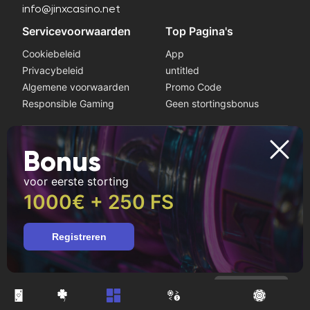
info@jinxcasino.net
Servicevoorwaarden
Top Pagina's
Cookiebeleid
App
Privacybeleid
untitled
Algemene voorwaarden
Promo Code
Responsible Gaming
Geen stortingsbonus
Speel het veilig
Bonus
Als u symptomen van gokverslaving opmerkt, zoek dan
voor eerste storting
hulp bij een professional. Deze website is bedoeld voor
gebruikers van 18 jaar en ouder.
1000€ + 250 FS
Registreren
All Rights Reserved.