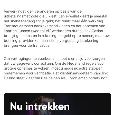
Verwerkingstijden veranderen op basis van de
uitbetalingsmethode die u kiest. Een e-wallet geeft je meestal
het snelst toegang tot je geld; het duurt maar één werkdag.
Transacties zoals bankoverschrijvingen en het opnemen van
kaarten kunnen twee tot vijf werkdagen duren. Jinx Casino
brengt geen kosten in rekening om geld op te nemen, maar uw
betalingsprovider kan een kleine vergoeding in rekening
brengen voor de transactie.
Om vertragingen te voorkomen, moet u er altijd voor zorgen
dat uw gegevens correct zijn. Om de Nederland regels voor
grotere opnames te volgen, moet u mogelijk extra stappen
ondernemen voor verificatie. Het klantenserviceteam van Jinx
Casino staat klaar om u te helpen als u problemen ondervindt.
Nu intrekken