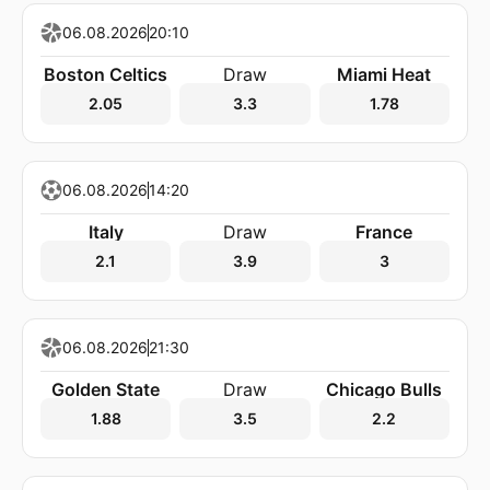
06.08.2026
20:10
Boston Celtics
Draw
Miami Heat
2.05
3.3
1.78
06.08.2026
14:20
Italy
Draw
France
2.1
3.9
3
06.08.2026
21:30
Golden State
Draw
Chicago Bulls
1.88
3.5
2.2