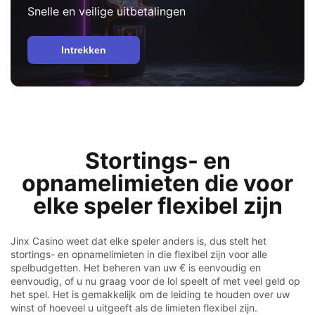
Snelle en veilige uitbetalingen
Intrekken
Stortings- en
opnamelimieten die voor
elke speler flexibel zijn
Jinx Casino weet dat elke speler anders is, dus stelt het
stortings- en opnamelimieten in die flexibel zijn voor alle
spelbudgetten. Het beheren van uw € is eenvoudig en
eenvoudig, of u nu graag voor de lol speelt of met veel geld op
het spel. Het is gemakkelijk om de leiding te houden over uw
winst of hoeveel u uitgeeft als de limieten flexibel zijn.