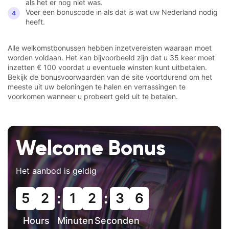
als het er nog niet was.
Voer een bonuscode in als dat is wat uw Nederland nodig
heeft.
Alle welkomstbonussen hebben inzetvereisten waaraan moet
worden voldaan. Het kan bijvoorbeeld zijn dat u 35 keer moet
inzetten € 100 voordat u eventuele winsten kunt uitbetalen.
Bekijk de bonusvoorwaarden van de site voortdurend om het
meeste uit uw beloningen te halen en verrassingen te
voorkomen wanneer u probeert geld uit te betalen.
Welcome Bonus
Het aanbod is geldig
:
:
5
2
1
2
3
4
Hours
Minuten
Seconden