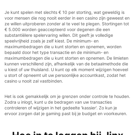
Je kunt spelen met slechts € 10 per storting, wat geweldig is
voor mensen die nog nooit eerder in een casino zijn geweest en
ze willen uitproberen zonder al te veel te plegen. Stortingen tot
€ 5.000 worden geaccepteerd voor degenen die een
substantiëlere spelervaring willen. Dit geeft je volledige
speelvrijheid zoals je zelf kiest. De minimum- en
maximumbedragen die u kunt storten en opnemen, worden
bepaald door het type transactie en de minimum- en
maximumbedragen die u kunt storten en opnemen. De limieten
kunnen verschillend zijn, afhankelijk van de betaalmethode die
u kiest of uw thuisland. U kunt op elk moment wijzigen hoeveel
u stort of opneemt uit uw persoonlijke accountkast, zodat het
casino u nooit zal vastbinden.
Het is ook gemakkelijk om je grenzen onder controle te houden.
Zodra u inlogt, kunt u de bedragen van uw transacties
controleren of wijzigen in het gedeelte 'kassier'. Zo kun je
ervoor zorgen dat je gaming past bij je budget en voorkeuren.