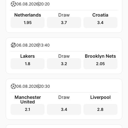
06.08.2026
20:20
Netherlands
Draw
Croatia
1.95
3.7
3.4
06.08.2026
13:40
Lakers
Draw
Brooklyn Nets
1.8
3.2
2.05
06.08.2026
20:30
Manchester
Draw
Liverpool
United
2.1
3.4
2.8