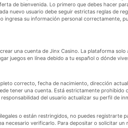
ferta de bienvenida. Lo primero que debes hacer para
ada nuevo usuario debe seguir estrictas reglas de reg
do ingresa su información personal correctamente, pue
crear una cuenta de Jinx Casino. La plataforma solo 
gar juegos en línea debido a tu español o dónde vive
pleto correcto, fecha de nacimiento, dirección actua
puede tener una cuenta. Está estrictamente prohibido
esponsabilidad del usuario actualizar su perfil de i
ilegales o están restringidos, no puedes registrarte p
ea necesario verificarlo. Para depositar o solicitar u