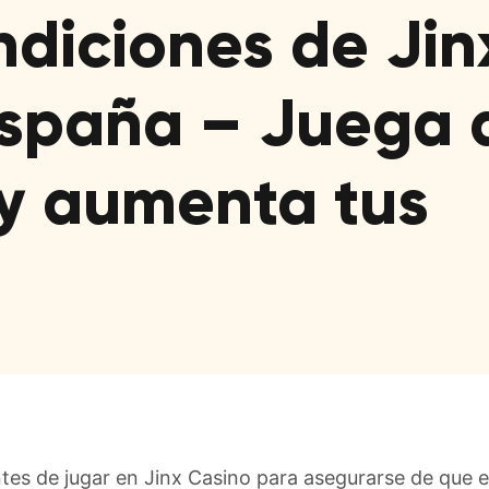
ndiciones de Jin
España – Juega 
y aumenta tus
tes de jugar en Jinx Casino para asegurarse de que e