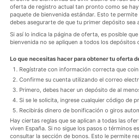
oferta de registro actual tan pronto como se ha
paquete de bienvenida estándar. Esto te permite 
debes asegurarte de que tu primer depósito sea 
Si así lo indica la página de oferta, es posible 
bienvenida no se apliquen a todos los depósitos
Lo que necesitas hacer para obtener tu oferta 
Regístrate con información correcta que coinc
Confirme su cuenta utilizando el correo elect
Primero, debes hacer un depósito de al meno
Si se le solicita, ingrese cualquier código de
Recibirás dinero de bonificación o giros aut
Hay ciertas reglas que se aplican a todas las of
viven España. Si no sigue los pasos o términos e
consultar la sección de bonos. Esto le permite re