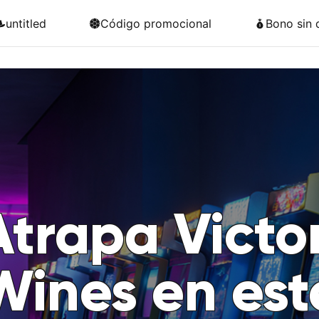
untitled
Código promocional
Bono sin 
Atrapa Victo
Wines en est