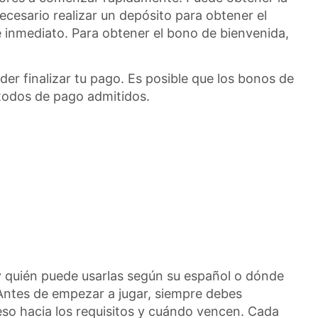
cesario realizar un depósito para obtener el
e inmediato. Para obtener el bono de bienvenida,
der finalizar tu pago. Es posible que los bonos de
étodos de pago admitidos.
 y quién puede usarlas según su español o dónde
 Antes de empezar a jugar, siempre debes
reso hacia los requisitos y cuándo vencen. Cada