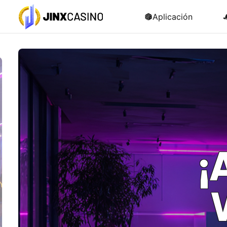
Aplicación
¡