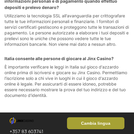
informazioni personali e di pagamento quando effettuo
depositi e prelevo denaro?
Utilizziamo la tecnologia SSL all'avanguardia per crittografare
tutte le tue informazioni personali e finanziarie. I fornitori di
servizi certificati gestiscono e proteggono tutte le transazioni di
pagamento. Le persone autorizzate a elaborare i tuoi depositi e
prelievi sono le uniche che possono vedere tutte le tue
informazioni bancarie. Non viene mai dato a nessun altro.
Italia consente alle persone di giocare al Jinx Casino?
È importante verificare le leggi in Italia sul gioco d'azzardo
online prima di iscriversi e giocare su Jinx Casino. Permettiamo
l'iscrizione solo a chi vive in luoghi in cui il gioco d'azzardo
online è legale. Per assicurarti di essere idoneo, potrebbe
essere necessario mostrare la prova del tuo indirizzo e del tuo
documento d'identità.
Cambia lingua
+357 83 603741