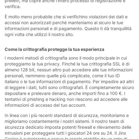
prelievi, ma copre anche l'intero processo di registrazione e
verifica.
È molto meno probabile che si verifichino violazioni dei dati e
accessi non autorizzati perché manteniamo al sicuro le tue
informazioni personali e di pagamento. Questo ti dà tranquillità
ogni volta che utilizzi il nostro sito.
Come la crittografia protegge la tua esperienza
I moderni metodi di crittografia sono il modo principale in cui
proteggiamo la tua privacy. Finché la tua crittografia SSL è di
almeno 128 bit, nessun altro può accedere alle tue informazioni
personali, nemmeno quelle più complicate, come il tuo ID
italiano o le tue informazioni di pagamento. Per impedire ad altri
di leggere i dati, tutti sono crittografati. È completamente sicuro
depositare e prelevare denaro, anche importi fino a 100 €. I
tentativi di phishing e hacking non riescono ad accedere alle
informazioni di accesso del tuo account.
In linea con i più recenti standard di sicurezza, monitoriamo e
miglioriamo costantemente i nostri sistemi. Il nostro team di
sicurezza dedicato imposta potenti firewall e rilevamento delle
intrusioni per proteggere tutti i giocatori 24 ore su 24. Il Jinx
Casino è autorizzato e segue le regole stabilite da un ente di