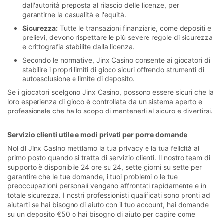
dall'autorità preposta al rilascio delle licenze, per
garantirne la casualità e l'equità.
Sicurezza:
Tutte le transazioni finanziarie, come depositi e
prelievi, devono rispettare le più severe regole di sicurezza
e crittografia stabilite dalla licenza.
Secondo le normative, Jinx Casino consente ai giocatori di
stabilire i propri limiti di gioco sicuri offrendo strumenti di
autoesclusione e limite di deposito.
Se i giocatori scelgono Jinx Casino, possono essere sicuri che la
loro esperienza di gioco è controllata da un sistema aperto e
professionale che ha lo scopo di mantenerli al sicuro e divertirsi.
Servizio clienti utile e modi privati per porre domande
Noi di Jinx Casino mettiamo la tua privacy e la tua felicità al
primo posto quando si tratta di servizio clienti. Il nostro team di
supporto è disponibile 24 ore su 24, sette giorni su sette per
garantire che le tue domande, i tuoi problemi o le tue
preoccupazioni personali vengano affrontati rapidamente e in
totale sicurezza. I nostri professionisti qualificati sono pronti ad
aiutarti se hai bisogno di aiuto con il tuo account, hai domande
su un deposito €50 o hai bisogno di aiuto per capire come