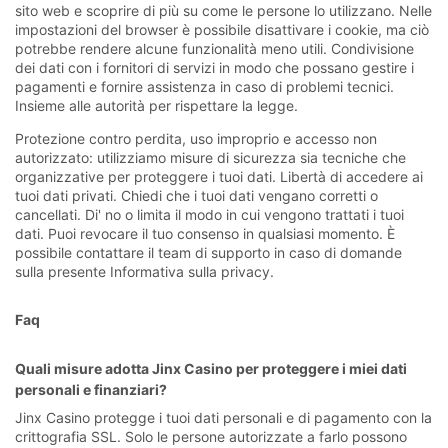
sito web e scoprire di più su come le persone lo utilizzano. Nelle
impostazioni del browser è possibile disattivare i cookie, ma ciò
potrebbe rendere alcune funzionalità meno utili. Condivisione
dei dati con i fornitori di servizi in modo che possano gestire i
pagamenti e fornire assistenza in caso di problemi tecnici.
Insieme alle autorità per rispettare la legge.
Protezione contro perdita, uso improprio e accesso non
autorizzato: utilizziamo misure di sicurezza sia tecniche che
organizzative per proteggere i tuoi dati. Libertà di accedere ai
tuoi dati privati. Chiedi che i tuoi dati vengano corretti o
cancellati. Di' no o limita il modo in cui vengono trattati i tuoi
dati. Puoi revocare il tuo consenso in qualsiasi momento. È
possibile contattare il team di supporto in caso di domande
sulla presente Informativa sulla privacy.
Faq
Quali misure adotta Jinx Casino per proteggere i miei dati
personali e finanziari?
Jinx Casino protegge i tuoi dati personali e di pagamento con la
crittografia SSL. Solo le persone autorizzate a farlo possono