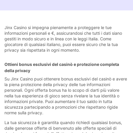
Jinx Casino si impegna pienamente a proteggere le tue
informazioni personali e €, assicurandosi che tutti i dati siano
gestiti in modo sicuro e in linea con le leggi Italia. Come
giocatore di qualsiasi italiano, puoi essere sicuro che la tua
privacy sia rispettata in ogni momento.
Ottieni bonus esclusivi del casinò e protezione completa
della privacy
Su Jinx Casino puoi ottenere bonus esclusivi del casinò e avere
la piena protezione della privacy delle tue informazioni
personali. Ogni offerta bonus ha lo scopo di darti più valore
nella tua esperienza di gioco senza rivelare la tua identità o
informazioni private. Puoi aumentare il tuo saldo in tutta
sicurezza partecipando a promozioni che rispettano rigide
norme sulla privacy.
La tua sicurezza è garantita quando richiedi qualsiasi bonus,
dalle generose offerte di benvenuto alle offerte speciali di