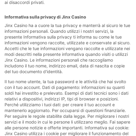
ai disaccordi privati.
Informativa sulla privacy di Jinx Casino
Jinx Casino ha a cuore la tua privacy e manterrà al sicuro le tue
informazioni personali. Quando utilizzi i nostri servizi, la
presente Informativa sulla privacy ti informa su come le tue
informazioni vengono raccolte, utilizzate e conservate al sicuro.
Accetti che le tue informazioni vengano raccolte e utilizzate nei
modi descritti nella presente informativa quando visiti o utilizzi
Jinx Casino. Le informazioni personali che raccogliamo
includono il tuo nome, indirizzo email, data di nascita e copie
del tuo documento d'identità.
Il tuo nome utente, la tua password e le attività che hai svolto
con il tuo account. Dati di pagamento: informazioni su quanti
soldi hai investito e prelevato. Esempi di dati tecnici sono i dati
relativi a dispositivi, indirizzi IP, tipi di browser e posizioni.
Perché utilizziamo i tuoi dati: per creare il tuo account e
mantenerlo aggiornato. Per occuparsi di questioni finanziarie.
Per seguire le regole stabilite dalla legge. Per migliorare i nostri
servizi e il modo in cui le persone li utilizzano meglio. Fai sapere
alle persone notizie e offerte importanti. Informativa sui cookie:
Jinx Casino utilizza i cookie per migliorare il funzionamento del