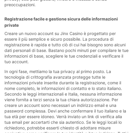
preoccupazioni.
Registrazione facile e gestione sicura delle informazioni
private
Creare un nuovo account su Jinx Casino è progettato per
essere il più semplice e sicuro possibile. La procedura di
registrazione è rapida e tutto ciò di cui hai bisogno sono alcuni
dati personali di base. Bastano pochi minuti per compilare le tue
informazioni di base, scegliere le tue credenziali e verificare il
tuo account.
In ogni fase, mettiamo la tua privacy al primo posto. La
tecnologia di crittografia avanzata protegge tutte le
informazioni private inserite durante la registrazione, come il
nome completo, le informazioni di contatto e lo stato italiano.
Secondo le leggi internazionali e Italia, nessuna informazione
viene fornita a terzi senza la tua chiara autorizzazione. Per
creare un account sono necessari un indirizzo email e una
password complessa. Devi anche confermare il tuo italiano e la
tua età per essere idoneo. Verrà inviato un link di verifica alla
tua email per accertarti che sia autentico. Se le leggi locali lo
richiedono, potrebbe esserti chiesto di adottare misure