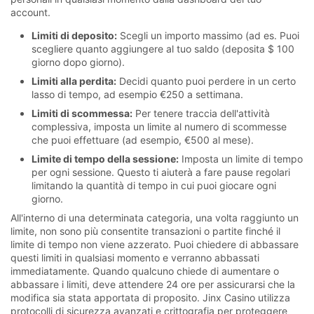
account.
Limiti di deposito:
Scegli un importo massimo (ad es. Puoi
scegliere quanto aggiungere al tuo saldo (deposita $ 100
giorno dopo giorno).
Limiti alla perdita:
Decidi quanto puoi perdere in un certo
lasso di tempo, ad esempio €250 a settimana.
Limiti di scommessa:
Per tenere traccia dell'attività
complessiva, imposta un limite al numero di scommesse
che puoi effettuare (ad esempio, €500 al mese).
Limite di tempo della sessione:
Imposta un limite di tempo
per ogni sessione. Questo ti aiuterà a fare pause regolari
limitando la quantità di tempo in cui puoi giocare ogni
giorno.
All'interno di una determinata categoria, una volta raggiunto un
limite, non sono più consentite transazioni o partite finché il
limite di tempo non viene azzerato. Puoi chiedere di abbassare
questi limiti in qualsiasi momento e verranno abbassati
immediatamente. Quando qualcuno chiede di aumentare o
abbassare i limiti, deve attendere 24 ore per assicurarsi che la
modifica sia stata apportata di proposito. Jinx Casino utilizza
protocolli di sicurezza avanzati e crittografia per proteggere