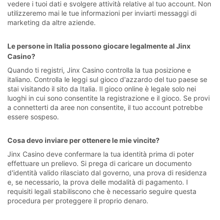
vedere i tuoi dati e svolgere attività relative al tuo account. Non
utilizzeremo mai le tue informazioni per inviarti messaggi di
marketing da altre aziende.
Le persone in Italia possono giocare legalmente al Jinx
Casino?
Quando ti registri, Jinx Casino controlla la tua posizione e
italiano. Controlla le leggi sul gioco d'azzardo del tuo paese se
stai visitando il sito da Italia. Il gioco online è legale solo nei
luoghi in cui sono consentite la registrazione e il gioco. Se provi
a connetterti da aree non consentite, il tuo account potrebbe
essere sospeso.
Cosa devo inviare per ottenere le mie vincite?
Jinx Casino deve confermare la tua identità prima di poter
effettuare un prelievo. Si prega di caricare un documento
d'identità valido rilasciato dal governo, una prova di residenza
e, se necessario, la prova delle modalità di pagamento. I
requisiti legali stabiliscono che è necessario seguire questa
procedura per proteggere il proprio denaro.