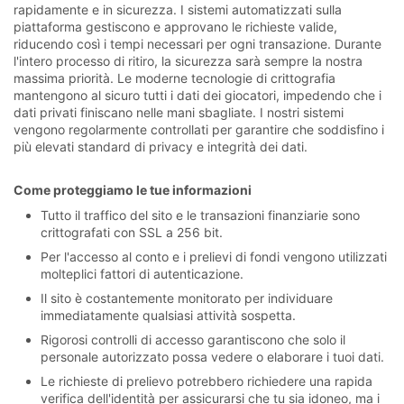
rapidamente e in sicurezza. I sistemi automatizzati sulla
piattaforma gestiscono e approvano le richieste valide,
riducendo così i tempi necessari per ogni transazione. Durante
l'intero processo di ritiro, la sicurezza sarà sempre la nostra
massima priorità. Le moderne tecnologie di crittografia
mantengono al sicuro tutti i dati dei giocatori, impedendo che i
dati privati finiscano nelle mani sbagliate. I nostri sistemi
vengono regolarmente controllati per garantire che soddisfino i
più elevati standard di privacy e integrità dei dati.
Come proteggiamo le tue informazioni
Tutto il traffico del sito e le transazioni finanziarie sono
crittografati con SSL a 256 bit.
Per l'accesso al conto e i prelievi di fondi vengono utilizzati
molteplici fattori di autenticazione.
Il sito è costantemente monitorato per individuare
immediatamente qualsiasi attività sospetta.
Rigorosi controlli di accesso garantiscono che solo il
personale autorizzato possa vedere o elaborare i tuoi dati.
Le richieste di prelievo potrebbero richiedere una rapida
verifica dell'identità per assicurarsi che tu sia idoneo, ma i