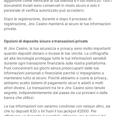
aggiuntive come verificare la tua identità e il tuo indirizzo. Tutti i
documenti inviati sono conservati in modo sicuro e solo il
personale di verifica autorizzato può accedervi.
Dopo la registrazione, durante e dopo il processo di
registrazione, Jinx Casino manterrà al sicuro le tue informazioni
private.
Opzioni di deposito sicuro e transazioni private
Al Jinx Casino, la tua sicurezza e privacy sono molto importanti
quando depositi denaro o incassi le tue vincite. La crittografia
ad alta tecnologia protegge tutte le tue informazioni sensibili
durante ogni transazione finanziaria sulla nostra piattaforma.
Puoi concentrarti sui giochi senza preoccuparti delle tue
informazioni personali o finanziarie perché ci impegniamo a
mantenere tutto al sicuro. Poiché abbiamo a cuore la privacy,
abbiamo scelto sistemi di pagamento sicuri e adatti a molti
attori diversi. Le transazioni tra te e Jinx Casino sono tenute
segrete, indipendentemente dal paese da cui provieni o dalla
banca che utilizzi.
Le tue informazioni non saranno condivise con nessun altro, sia
che tu depositi €20 o tiri fuori il tuo jackpot €2000. Per
effettuare un deposito è possibile utilizzare uno qualsiasi dei