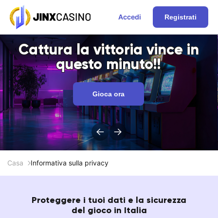
Accedi
Registrati
Cattura la vittoria vince in
questo minuto!!
Gioca ora
Casa
Informativa sulla privacy
Proteggere i tuoi dati e la sicurezza
del gioco in Italia